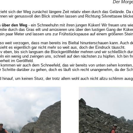
Der Morgen
 zieht sich der Weg zunächst längere Zeit relativ eben durch das Gelände. D
nnen wir genussvoll den Blick streifen lassen und Richtung Silvrettasee blick
as über den Weg
- ein Schneehuhn mit ihren jungen Küken! Wir freuen uns wie
ilie durch das Gras eilt und amüsieren uns über den lustigen Gang der Küke
 ein paar Meter und lassen uns zur Frühstückspause auf einem größeren Stei
 so weit verzogen, dass man bereits ins Bieltal hinunterschauen kann. Auch d
ieht es eigentlich gar nicht mehr so weit aus, doch der Eindruck täuscht.
iv eben, bis sich langsam die Blockgeröllfelder mehren und wir schließlich d
n ein wenig und zwingen uns, schnell auf den nächsten zu hüpfen. Ich bin fr
rheit im Geröllfeld.
 kommen wir auch dem Schneefeld, das wir bereits von unten sehen konnten, 
ar Schritte darüber zu gehen, doch es läuft sich recht unangenehm, da der S
eld hinauf, um keinen Sturz, der trotz allem wohl auch nicht allzu schlimm aus