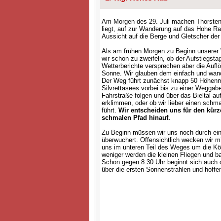
Am Morgen des 29. Juli machen Thorsten 
liegt, auf zur Wanderung auf das Hohe Ra
Aussicht auf die Berge und Gletscher der 
Als am frühen Morgen zu Beginn unserer
wir schon zu zweifeln, ob der Aufstiegstag 
Wetterberichte versprechen aber die Auf
Sonne. Wir glauben dem einfach und wan
Der Weg führt zunächst knapp 50 Höhenme
Silvrettasees vorbei bis zu einer Weggabe
Fahrstraße folgen und über das Bieltal a
erklimmen, oder ob wir lieber einen schm
führt.
Wir entscheiden uns für den kür
schmalen Pfad hinauf.
Zu Beginn müssen wir uns noch durch ein
überwuchert. Offensichtlich wecken wir mi
uns im unteren Teil des Weges um die Kö
weniger werden die kleinen Fliegen und 
Schon gegen 8.30 Uhr beginnt sich auch d
über die ersten Sonnenstrahlen und hoffe