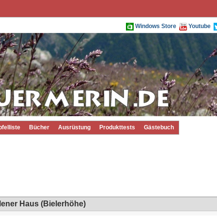
Windows Store
Youtube
pfelliste
Bücher
Ausrüstung
Produkttests
Gästebuch
ner Haus (Bielerhöhe)