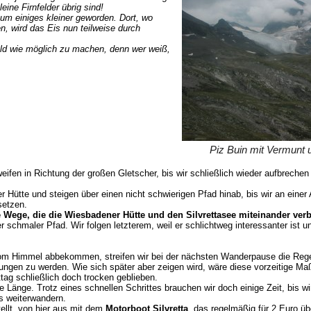
eine Firnfelder übrig sind!
 um einiges kleiner geworden. Dort, wo
, wird das Eis nun teilweise durch
ld wie möglich zu machen, denn wer weiß,
Piz Buin mit Vermunt 
hweifen in Richtung der großen Gletscher, bis wir schließlich wieder aufbre
Hütte und steigen über einen nicht schwierigen Pfad hinab, bis wir an einer
setzen.
 Wege, die die Wiesbadener Hütte und den Silvrettasee miteinander ver
 schmaler Pfad. Wir folgen letzterem, weil er schlichtweg interessanter ist u
vom Himmel abbekommen, streifen wir bei der nächsten Wanderpause die Rege
gen zu werden. Wie sich später aber zeigen wird, wäre diese vorzeitige Ma
ag schließlich doch trocken geblieben.
e Länge. Trotz eines schnellen Schrittes brauchen wir doch einige Zeit, bis w
s weiterwandern.
ellt, von hier aus mit dem
Motorboot Silvretta
, das regelmäßig für 2 Euro üb