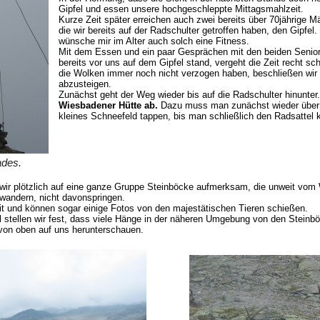
Gipfel und essen unsere hochgeschleppte Mittagsmahlzeit.
Kurze Zeit später erreichen auch zwei bereits über 70jährige 
die wir bereits auf der Radschulter getroffen haben, den Gipfel
wünsche mir im Alter auch solch eine Fitness.
Mit dem Essen und ein paar Gesprächen mit den beiden Senio
bereits vor uns auf dem Gipfel stand, vergeht die Zeit recht sc
die Wolken immer noch nicht verzogen haben, beschließen wir 
abzusteigen.
Zunächst geht der Weg wieder bis auf die Radschulter hinunter
Wiesbadener Hütte ab.
Dazu muss man zunächst wieder über ei
kleines Schneefeld tappen, bis man schließlich den Radsattel k
ades.
 wir plötzlich auf eine ganze Gruppe Steinböcke aufmerksam, die unweit vom 
gwandern, nicht davonspringen.
keit und können sogar einige Fotos von den majestätischen Tieren schießen.
 stellen wir fest, dass viele Hänge in der näheren Umgebung von den Steinbö
 von oben auf uns herunterschauen.