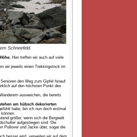
dem Schneefeld.
 Höhe.
Hier treffen wir auch auf viele
en wir jeweils einen Trekkingstock im
e Senioren den Weg zum Gipfel hinauf.
irklich auf den höchsten Punkt des
 Wanderern ausweichen, die bereits
 stehen am hübsch dekorierten
fühlt habe, bin ich nun doch erstmal
u können.
tend größer, wenn sich die Bergwelt
dschulter aufgestiegen sind. Die
n Pullover und Jacke über, sogar die
och besser wird, verweilen wir auf dem