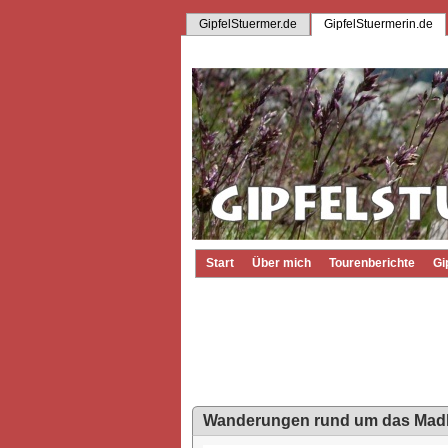
GipfelStuermer.de
GipfelStuermerin.de
Start
Über mich
Tourenberichte
Gi
Wanderungen rund um das Madle