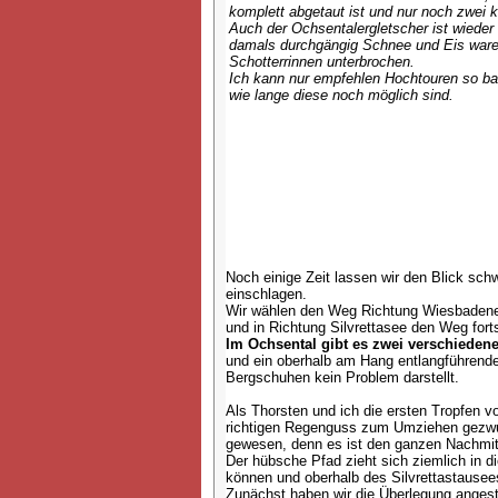
komplett abgetaut ist und nur noch zwei kl
Auch der Ochsentalergletscher ist wieder
damals durchgängig Schnee und Eis waren
Schotterrinnen unterbrochen.
Ich kann nur empfehlen Hochtouren so ba
wie lange diese noch möglich sind.
Noch einige Zeit lassen wir den Blick sc
einschlagen.
Wir wählen den Weg Richtung Wiesbadener 
und in Richtung Silvrettasee den Weg fort
Im Ochsental gibt es zwei verschiedene
und ein oberhalb am Hang entlangführender
Bergschuhen kein Problem darstellt.
Als Thorsten und ich die ersten Tropfen 
richtigen Regenguss zum Umziehen gezwun
gewesen, denn es ist den ganzen Nachmitt
Der hübsche Pfad zieht sich ziemlich in di
können und oberhalb des Silvrettastausee
Zunächst haben wir die Überlegung angest