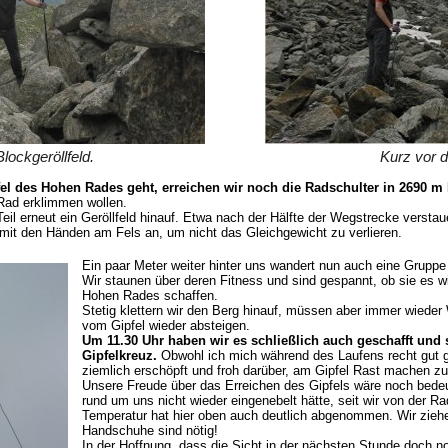
Blockgeröllfeld.
Kurz vor 
pfel des Hohen Rades geht, erreichen wir noch die Radschulter in 2690 m
Rad erklimmen wollen.
il erneut ein Geröllfeld hinauf. Etwa nach der Hälfte der Wegstrecke verstau
 mit den Händen am Fels an, um nicht das Gleichgewicht zu verlieren.
Ein paar Meter weiter hinter uns wandert nun auch eine Grupp
Wir staunen über deren Fitness und sind gespannt, ob sie es w
Hohen Rades schaffen.
Stetig klettern wir den Berg hinauf, müssen aber immer wieder
vom Gipfel wieder absteigen.
Um 11.30 Uhr haben wir es schließlich auch geschafft und
Gipfelkreuz.
Obwohl ich mich während des Laufens recht gut ge
ziemlich erschöpft und froh darüber, am Gipfel Rast machen z
Unsere Freude über das Erreichen des Gipfels wäre noch bedeu
rund um uns nicht wieder eingenebelt hätte, seit wir von der Ra
Temperatur hat hier oben auch deutlich abgenommen. Wir ziehe
Handschuhe sind nötig!
In der Hoffnung, dass die Sicht in der nächsten Stunde doch n