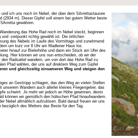
und ich uns noch im Nebel, der über dem Silvrettastausee
d (2934 m). Dieser Gipfel soll einem bei gutem Wetter beste
Silvretta gewähren.
 Wanderung das Hohe Rad noch im Nebel steckt, beginnen
und -zeitpunkt richtig gewählt ist. Die örtlichen
lösung des Nebels im Laufe des Vormittags und zunehmend
dern um kurz vor 8 Uhr am Madlener Haus los.
ter hinauf zur Bielerhöhe und dann ein Stück am Ufer des
lung. Hier können wir uns nun entscheiden, ob wir der
uf den Radsattel wandern, um von dort das Hohe Rad zu
alen Pfad wählen, der uns auf direktem Weg zum Gipfel
zeren und gleichzeitig einsameren Weg und steigen den
iges an Gestrüpp schlagen, das den Weg an vielen Stellen
t unserem Wandern auch allerlei kleines Fliegengetier, das
pfe schwirrt. Je mehr wir jedoch an Höhe gewinnen, desto
bald können wir gemütlich den hübschen Pfad hinaufwandern.
er Nebel allmählich aufzulösen. Bald darauf freuen wir uns
n bezüglich des Wetters das Beste für den Tag.