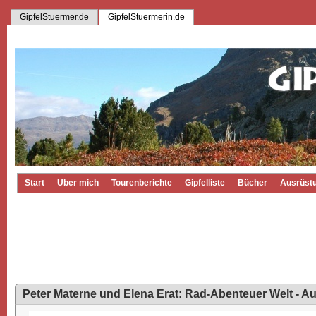
GipfelStuermer.de
GipfelStuermerin.de
Start
Über mich
Tourenberichte
Gipfelliste
Bücher
Ausrüst
Peter Materne und Elena Erat: Rad-Abenteuer Welt - A