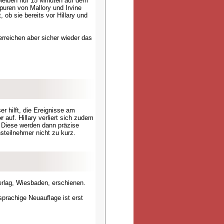
bleiben nur 15 Minuten auf dem
Spuren von Mallory und Irvine
 ob sie bereits vor Hillary und
erreichen aber sicher wieder das
er hilft, die Ereignisse am
or
auf. Hillary verliert sich zudem
. Diese werden dann präzise
steilnehmer nicht zu kurz.
rlag, Wiesbaden, erschienen.
sprachige Neuauflage ist erst