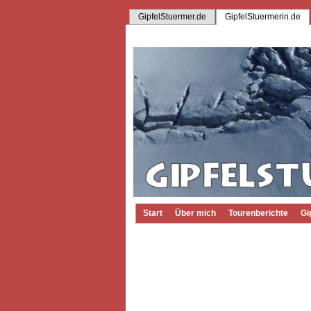
GipfelStuermer.de
GipfelStuermerin.de
Start
Über mich
Tourenberichte
Gi