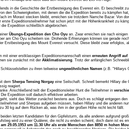
ollends in die Geschichte der Erstbesteigung des Everest ein. Er beschreibt z
 von den Schwierigkeiten, mit denen die die Expedition bereits zu kämpfen h
 im Morast stecken bleibt, erreichen sie trotzdem Namche Bazar. Von dort
 erste Expeditionsteilnehmer hat schon jetzt mit der Höhenkrankheit zu k
 die Expedition schließlich abgebrochen.
 einer
Übungs-Expedition den Cho Oyu
an. Zwar erreichen sie nach einigen
ber am Cho Oyu scheitern sie. Drohende Erfrierungen können sie gerade no
er Erstbesteigung des Mount Everest versucht. Diese bleibt zwar erfolglos, ab
 mit einer erstklassigen Expeditionsmannschaft einen
erneuten Angriff auf
en sie zunächst mit der
Akklimatisierung
. Trotz der anfänglichen Schneebli
 Schlüsselstellen zu ihren teilweise
ungewöhnlichen Namen
(z.B. "Hillarys
mit dem
Sherpa Tensing Norgay
eine Seilschaft. Schnell bemerkt Hillary die 
ssig reagiert.
anke. Anschließend teilt der Expeditionsleiter Hunt die Teilnehmer in
verschi
ie Expedition soll dadurch effektiver arbeiten.
g geht, sieht das Wetter zunächst bestens aus. Doch es schlägt entgegen den
steilnehmer und Sherpas aufgeben müssen, haben Hillary und die anderen nun 
s zu 30 kg auf dem Rücken ab, was ihm in der großen Höhe nicht leicht fällt.
beiden letzten Kandidaten für den Gipfelsturm, da alle anderen aufgrund groß
fstieg wird zu einer Quälerei, die nicht zu enden scheint, doch dann ist es en
 am 29.05.1953 um 11.30 Uhr als erste Menschen den 8850 m hohen Moun