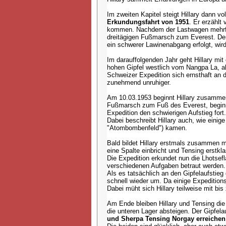
Im zweiten Kapitel steigt Hillary dann v
Erkundungsfahrt von 1951
. Er erzählt
kommen. Nachdem der Lastwagen mehrfach
dreitägigen Fußmarsch zum Everest. Der
ein schwerer Lawinenabgang erfolgt, wird
Im darauffolgenden Jahr geht Hillary mit
hohen Gipfel westlich vom Nangpa La, a
Schweizer Expedition sich ernsthaft an d
zunehmend unruhiger.
Am 10.03.1953 beginnt Hillary zusammen
Fußmarsch zum Fuß des Everest, beginn
Expedition den schwierigen Aufstieg fort.
Dabei beschreibt Hillary auch, wie einige
"Atombombenfeld") kamen.
Bald bildet Hillary erstmals zusammen 
eine Spalte einbricht und Tensing erstkla
Die Expedition erkundet nun die Lhotsefl
verschiedenen Aufgaben betraut werden. D
Als es tatsächlich an den Gipfelaufstie
schnell wieder um. Da einige Expedition
Dabei müht sich Hillary teilweise mit bi
Am Ende bleiben Hillary und Tensing die 
die unteren Lager absteigen. Der Gipfelau
und Sherpa Tensing Norgay erreichen