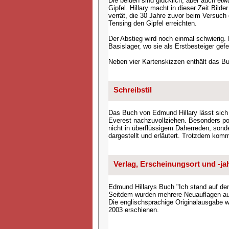
Die beiden sind glücklich, aber auch et
Gipfel. Hillary macht in dieser Zeit Bild
verrät, die 30 Jahre zuvor beim Versuch 
Tensing den Gipfel erreichten.
Der Abstieg wird noch einmal schwierig. 
Basislager, wo sie als Erstbesteiger gefe
Neben vier Kartenskizzen enthält das 
Schreibstil
Das Buch von Edmund Hillary lässt sich
Everest nachzuvollziehen. Besonders pos
nicht in überflüssigem Daherreden, sond
dargestellt und erläutert. Trotzdem kom
Verlag, Erscheinungsort und -ja
Edmund Hillarys Buch "Ich stand auf de
Seitdem wurden mehrere Neuauflagen au
Die englischsprachige Originalausgabe wu
2003 erschienen.