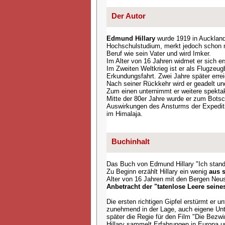
Der Autor
Edmund Hillary
wurde 1919 in Auckland
Hochschulstudium, merkt jedoch schon na
Beruf wie sein Vater und wird Imker.
Im Alter von 16 Jahren widmet er sich e
Im Zweiten Weltkrieg ist er als Flugzeug
Erkundungsfahrt. Zwei Jahre später err
Nach seiner Rückkehr wird er geadelt un
Zum einen unternimmt er weitere spektak
Mitte der 80er Jahre wurde er zum Botsc
Auswirkungen des Ansturms der Expediti
im Himalaja.
Buchinhalt
Das Buch von Edmund Hillary "Ich stand
Zu Beginn erzählt Hillary ein wenig
aus 
Alter von 16 Jahren mit den Bergen Neu
Anbetracht der "tatenlose Leere seine
Die ersten richtigen Gipfel erstürmt er 
zunehmend in der Lage, auch eigene Unt
später die Regie für den Film "Die Bezwi
Hillary sammelt Erfahrungen in Europa u