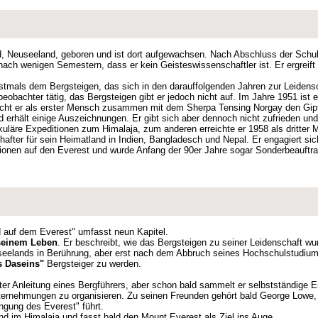
, Neuseeland, geboren und ist dort aufgewachsen. Nach Abschluss der Schule
ch wenigen Semestern, dass er kein Geisteswissenschaftler ist. Er ergreift
rstmals dem Bergsteigen, das sich in den darauffolgenden Jahren zur Leidensc
beobachter tätig, das Bergsteigen gibt er jedoch nicht auf. Im Jahre 1951 ist
eicht er als erster Mensch zusammen mit dem Sherpa Tensing Norgay den Gip
d erhält einige Auszeichnungen. Er gibt sich aber dennoch nicht zufrieden un
uläre Expeditionen zum Himalaja, zum anderen erreichte er 1958 als dritter
hafter für sein Heimatland in Indien, Bangladesch und Nepal. Er engagiert si
onen auf den Everest und wurde Anfang der 90er Jahre sogar Sonderbeauftrag
 auf dem Everest" umfasst neun Kapitel.
seinem Leben
. Er beschreibt, wie das Bergsteigen zu seiner Leidenschaft w
seelands in Berührung, aber erst nach dem Abbruch seines Hochschulstudiums
s Daseins"
Bergsteiger zu werden.
unter Anleitung eines Bergführers, aber schon bald sammelt er selbstständige 
ernehmungen zu organisieren. Zu seinen Freunden gehört bald George Lowe, d
ngung des Everest" führt.
nd im Himalaja und fasst bald den Mount Everest als Ziel ins Auge.