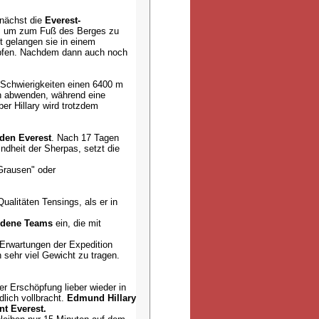
unächst die
Everest-
at, um zum Fuß des Berges zu
 gelangen sie in einem
ämpfen. Nachdem dann auch noch
 Schwierigkeiten einen 6400 m
ch abwenden, während eine
er Hillary wird trotzdem
 den Everest
. Nach 17 Tagen
ndheit der Sherpas, setzt die
 Grausen" oder
Qualitäten Tensings, als er in
edene Teams
ein, die mit
 Erwartungen der Expedition
sehr viel Gewicht zu tragen.
er Erschöpfung lieber wieder in
dlich vollbracht.
Edmund Hillary
t Everest.